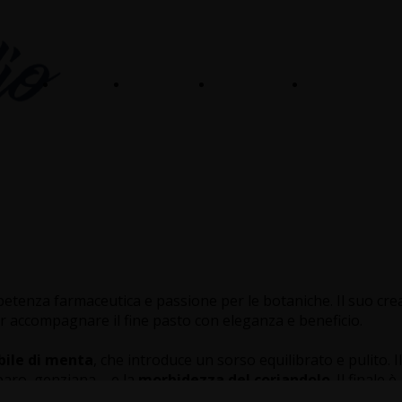
Home
Contatti
Chi siamo
NEGOZIO
etenza farmaceutica e passione per le botaniche. Il suo cre
er accompagnare il fine pasto con eleganza e beneficio.
bile di menta
, che introduce un sorso equilibrato e pulito. I
baro, genziana – e la
morbidezza del coriandolo
. Il finale 
rsistenza.