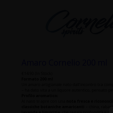
Amaro Cornelio 200 ml
€14.90 (In Stock)
Formato 200 ml
Un amaro artigianale nato dall'incontro tra comp
– ha dato vita a un liquore autentico, pensato p
Profilo aromatico:
Al naso si apre con una
nota fresca e riconosci
classiche botaniche amaricanti
– china, rabar
lavanda e liquirizia
, che regala profondità e pe