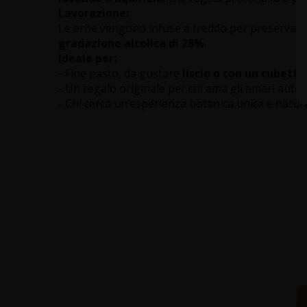
Lavorazione:
Le erbe vengono infuse a freddo per preservare a
gradazione alcolica di 28%
.
Ideale per:
- Fine pasto, da gustare
liscio o con un cubetto
- Un regalo originale per chi ama gli amari auten
- Chi cerca un’esperienza botanica unica e natur