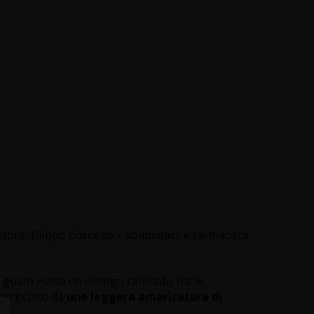
atore, Filippo Cornelio – sommelier e farmacista
l gusto rivela un dialogo raffinato tra le
è arricchito da
una leggera amaricatura di