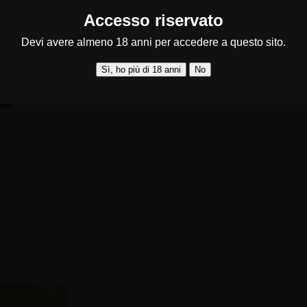
Accesso riservato
l meglio le proprietà aromatiche e digestive. Il risultato 
Devi avere almeno 18 anni per accedere a questo sito.
Sì, ho più di 18 anni
No
 di ghiaccio
tici
ale